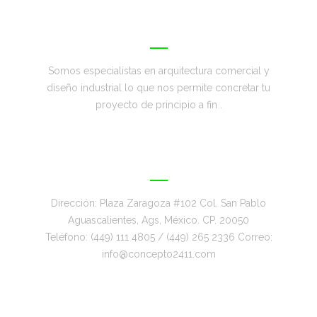
CONCEPTO 2411
Somos especialistas en arquitectura comercial y
diseño industrial lo que nos permite concretar tu
proyecto de principio a fin .
CENTRO DE CONTACTO
Dirección: Plaza Zaragoza #102 Col. San Pablo
Aguascalientes, Ags, México. CP. 20050
Teléfono: (449) 111 4805 / (449) 265 2336 Correo:
info@concepto2411.com
NAVEGACION